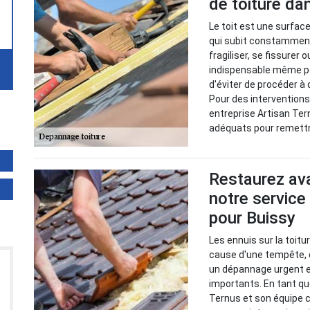
de toiture da
Le toit est une surfac
qui subit constamment 
fragiliser, se fissurer
indispensable même p
d'éviter de procéder à
Pour des interventions 
entreprise Artisan Te
adéquats pour remettre
Restaurez ava
notre service
pour Buissy
Les ennuis sur la toit
cause d'une tempête, 
un dépannage urgent e
importants. En tant qu
Ternus et son équipe c