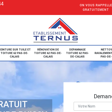
44
ON VOUS RAPPELL
GRATUITEMENT
EINTURE SUR TUILE ET
RÉNOVATION DE
DEPANNAGE
NETTOY
TOITURE 62 PAS-DE-
TOITURE 62 PAS-DE-
TOITURE 62 PAS-
RAVALEMENT
CALAIS
CALAIS
DE-CALAIS
PAS-DE-
Demand
RATUIT