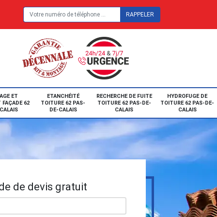
E
AGE ET
ETANCHÉITÉ
RECHERCHE DE FUITE
HYDROFUGE DE
 FAÇADE 62
TOITURE 62 PAS-
TOITURE 62 PAS-DE-
TOITURE 62 PAS-DE-
CALAIS
DE-CALAIS
CALAIS
CALAIS
e de devis gratuit