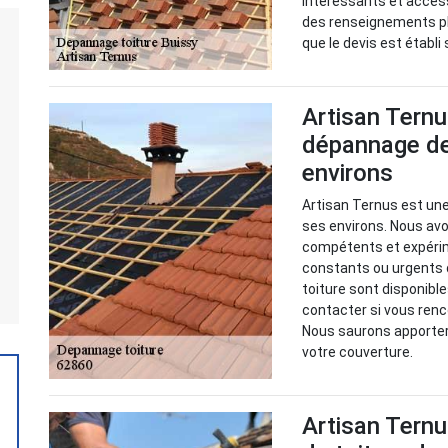
intéressants et acces
des renseignements plus
que le devis est établi
Artisan Ternu
dépannage de 
environs
Artisan Ternus est une
ses environs. Nous avo
compétents et expérim
constants ou urgents 
toiture sont disponibl
contacter si vous renc
Nous saurons apporter
votre couverture.
Artisan Ternu