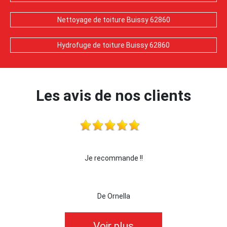
Nettoyage de toiture Buissy 62860
Hydrofuge de toiture Buissy 62860
Les avis de nos clients
Je recommande !!
je recom
De Ornella
Voir plus