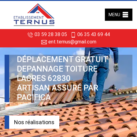
MENU
03 59 28 38 05
06 35 43 69 44
ent.ternus@gmail.com
DÉPLACEMENT GRATUIT
DEPANNAGE TOITURE
LACRES 62830
ARTISAN ASSURÉ PAR
PACIFICA
Nos réalisations