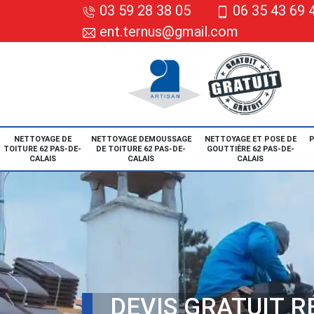
03 59 28 38 05
06 35 43 69 
ent.ternus@gmail.com
NETTOYAGE DE
NETTOYAGE DEMOUSSAGE
NETTOYAGE ET POSE DE
P
TOITURE 62 PAS-DE-
DE TOITURE 62 PAS-DE-
GOUTTIÈRE 62 PAS-DE-
CALAIS
CALAIS
CALAIS
DEVIS GRATUIT 