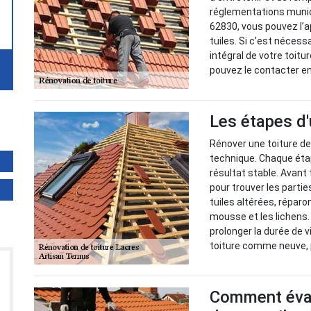
réglementations munici
62830, vous pouvez l’a
tuiles. Si c’est nécess
intégral de votre toitu
pouvez le contacter en
Les étapes d'
Rénover une toiture d
technique. Chaque étap
résultat stable. Avant
pour trouver les parti
tuiles altérées, réparo
mousse et les lichens
prolonger la durée de v
toiture comme neuve, p
Comment éval