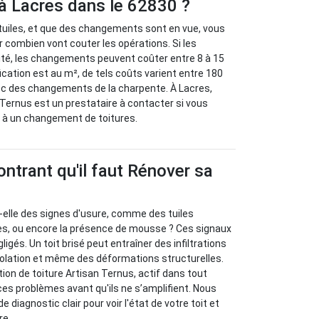
 à Lacres dans le 62830 ?
n tuiles, et que des changements sont en vue, vous
combien vont couter les opérations. Si les
nité, les changements peuvent coûter entre 8 à 15
ification est au m², de tels coûts varient entre 180
ec des changements de la charpente. À Lacres,
 Ternus est un prestataire à contacter si vous
 à un changement de toitures.
ntrant qu'il faut Rénover sa
-elle des signes d'usure, comme des tuiles
tes, ou encore la présence de mousse ? Ces signaux
ligés. Un toit brisé peut entraîner des infiltrations
solation et même des déformations structurelles.
ion de toiture Artisan Ternus, actif dans tout
es problèmes avant qu'ils ne s’amplifient. Nous
 diagnostic clair pour voir l'état de votre toit et
re.