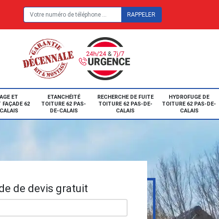
E
AGE ET
ETANCHÉITÉ
RECHERCHE DE FUITE
HYDROFUGE DE
 FAÇADE 62
TOITURE 62 PAS-
TOITURE 62 PAS-DE-
TOITURE 62 PAS-DE-
CALAIS
DE-CALAIS
CALAIS
CALAIS
e de devis gratuit