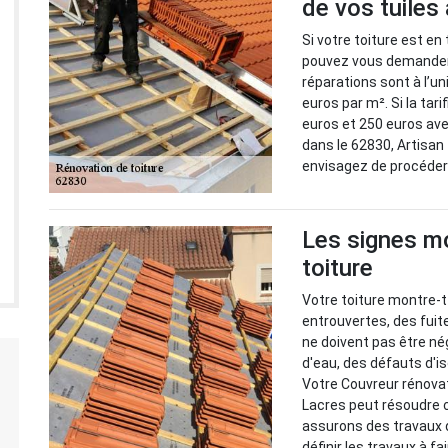
de vos tuiles
Si votre toiture est e
pouvez vous demander 
réparations sont à l’u
euros par m². Si la tar
euros et 250 euros av
dans le 62830, Artisan
envisagez de procéder
Les signes mo
toiture
Votre toiture montre-t
entrouvertes, des fui
ne doivent pas être nég
d'eau, des défauts d'i
Votre Couvreur rénovat
Lacres peut résoudre c
assurons des travaux de
définir les travaux à fai