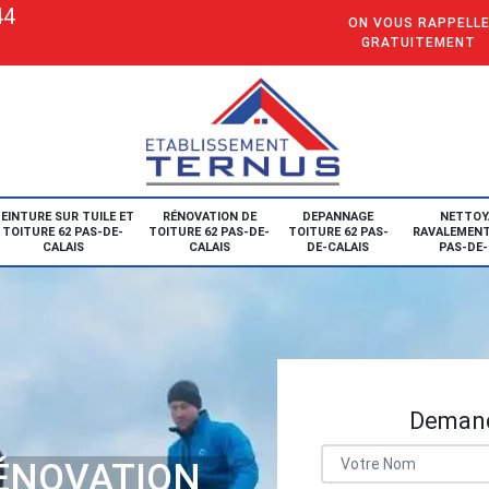
44
ON VOUS RAPPELL
GRATUITEMENT
EINTURE SUR TUILE ET
RÉNOVATION DE
DEPANNAGE
NETTOY
TOITURE 62 PAS-DE-
TOITURE 62 PAS-DE-
TOITURE 62 PAS-
RAVALEMENT
CALAIS
CALAIS
DE-CALAIS
PAS-DE-
Demand
RÉNOVATION