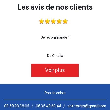
Les avis de nos clients
je recommande cette entreprise les yeux fermés !!
De killian62
Voir plus
Pas de calais
03.59.28.38.05
/
06.35.43.69.44
/
ent.ternus@gmail.com