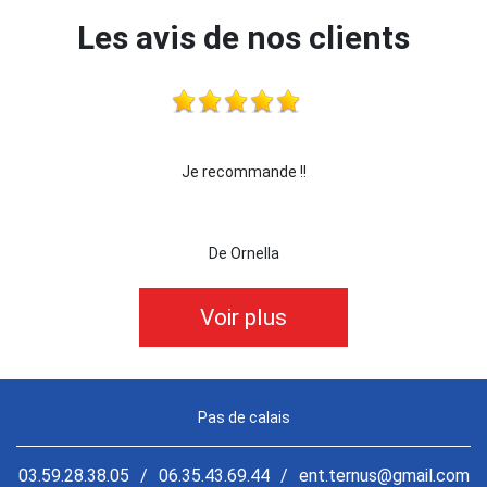
Les avis de nos clients
Je recommande !!
je recommande cette entre
De Ornella
De kill
Voir plus
Pas de calais
03.59.28.38.05
/
06.35.43.69.44
/
ent.ternus@gmail.com