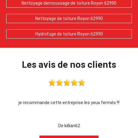
Nettoyage demoussage de toiture Royon 62990
Nettoyage de toiture Royon 62990
Hydrofuge de toiture Royon 62990
Les avis de nos clients
ise les yeux fermés !!!
Je recommande !!
an62
De Ornella