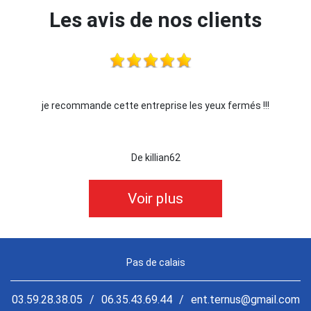
Les avis de nos clients
rmés !!!
Je recommande !!
De Ornella
Voir plus
Pas de calais
03.59.28.38.05
/
06.35.43.69.44
/
ent.ternus@gmail.com