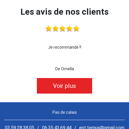
Les avis de nos clients
 !!!
Je recommande !!
je 
De Ornella
Voir plus
Pas de calais
03.59.28.38.05
/
06.35.43.69.44
/
ent.ternus@gmail.com