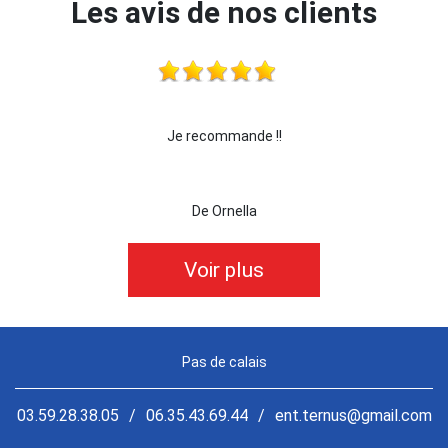
Les avis de nos clients
Je recommande !!
je recommande cette entre
De Ornella
De kill
Voir plus
Pas de calais
03.59.28.38.05
/
06.35.43.69.44
/
ent.ternus@gmail.com