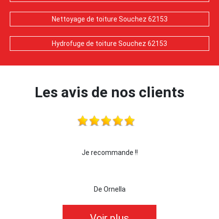
Nettoyage de toiture Souchez 62153
Hydrofuge de toiture Souchez 62153
Les avis de nos clients
Je recommande !!
je recommande cette 
De Ornella
D
Voir plus