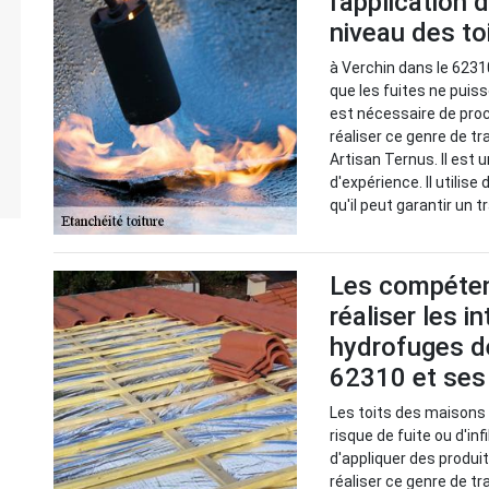
l'application
niveau des t
à Verchin dans le 62310
que les fuites ne puisse
est nécessaire de proc
réaliser ce genre de tr
Artisan Ternus. Il est 
d'expérience. Il utilis
qu'il peut garantir un t
Les compéten
réaliser les i
hydrofuges de
62310 et ses
Les toits des maisons
risque de fuite ou d'in
d'appliquer des produi
réaliser ce genre de tr