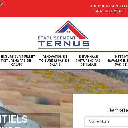
44
ON VOUS RAPPELL
GRATUITEMENT
EINTURE SUR TUILE ET
RÉNOVATION DE
DEPANNAGE
NETTOY
TOITURE 62 PAS-DE-
TOITURE 62 PAS-DE-
TOITURE 62 PAS-
RAVALEMENT
CALAIS
CALAIS
DE-CALAIS
PAS-DE-
Demand
TIELS