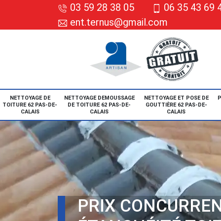
03 59 28 38 05
06 35 43 69 
ent.ternus@gmail.com
NETTOYAGE DE
NETTOYAGE DEMOUSSAGE
NETTOYAGE ET POSE DE
P
TOITURE 62 PAS-DE-
DE TOITURE 62 PAS-DE-
GOUTTIÈRE 62 PAS-DE-
CALAIS
CALAIS
CALAIS
PRIX CONCURREN