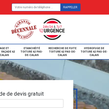
E
AGE ET
ETANCHÉITÉ
RECHERCHE DE FUITE
HYDROFUGE DE
 FAÇADE 62
TOITURE 62 PAS-
TOITURE 62 PAS-DE-
TOITURE 62 PAS-DE-
CALAIS
DE-CALAIS
CALAIS
CALAIS
e de devis gratuit