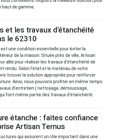
 vous conseillons toujours la meilleure solution pour
on haut de gamme.
s et les travaux d'étanchéité
ns le 62310
 est une condition essentielle pour éviter la
térieur de la maison. Située près de ville, Artisan
ur allié pour réaliser les travaux d'étanchéité de
nt rendu. Selon l'état et le matériau de votre
ns trouver la solution appropriée pour renforcer
toiture. Ainsi, nous pouvons profiter en même temps
ravaux d'entretien ( nettoyage, démoussage,
) qui font même partie des travaux d'étanchéité.
ure étanche : faites confiance
prise Artisan Ternus
structures qui assurent un rôle important dans une