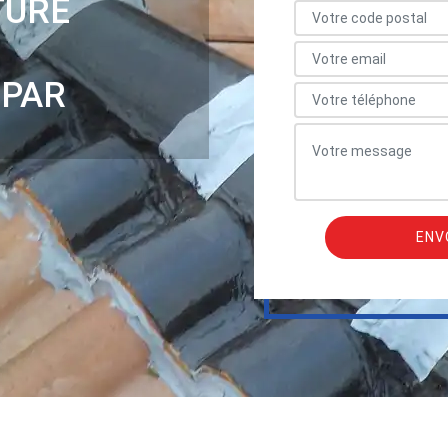
TURE
 PAR