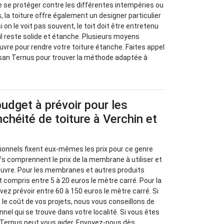
 se protéger contre les différentes intempéries ou
 la toiture offre également un designer particulier
on le voit pas souvent, le toit doit être entretenu
il reste solide et étanche. Plusieurs moyens
vre pour rendre votre toiture étanche. Faites appel
isan Ternus pour trouver la méthode adaptée à
budget à prévoir pour les
nchéité de toiture à Verchin et
sionnels fixent eux-mêmes les prix pour ce genre
ifs comprennent le prix de la membrane à utiliser et
euvre. Pour les membranes et autres produits
st compris entre 5 à 20 euros le mètre carré. Pour la
vez prévoir entre 60 à 150 euros le mètre carré. Si
 le coût de vos projets, nous vous conseillons de
onnel qui se trouve dans votre localité. Si vous êtes
 Ternus peut vous aider. Envoyez-nous dès