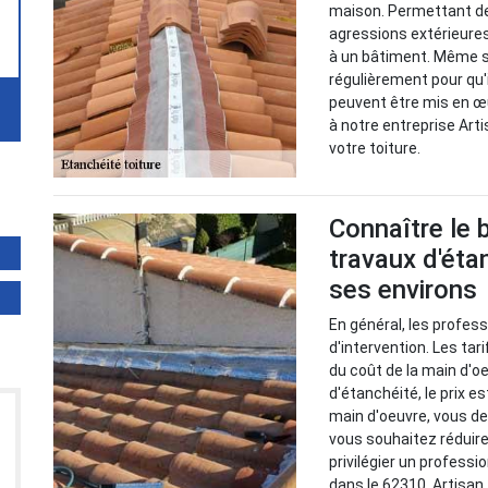
maison. Permettant de
agressions extérieures,
à un bâtiment. Même si 
régulièrement pour qu'
peuvent être mis en œu
à notre entreprise Art
votre toiture.
Connaître le 
travaux d'éta
ses environs
En général, les profes
d'intervention. Les tar
du coût de la main d'o
d'étanchéité, le prix e
main d'oeuvre, vous de
vous souhaitez réduire
privilégier un professi
dans le 62310, Artisan