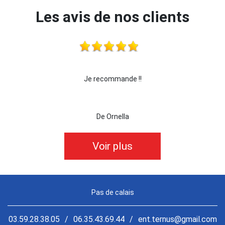
Les avis de nos clients
Je recommande !!
je recomma
De Ornella
Voir plus
Pas de calais
03.59.28.38.05
/
06.35.43.69.44
/
ent.ternus@gmail.com