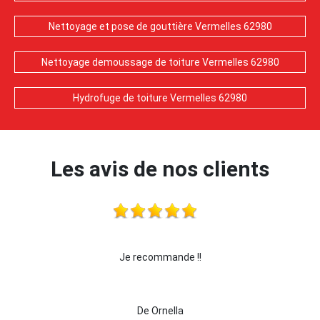
Nettoyage et pose de gouttière Vermelles 62980
Nettoyage demoussage de toiture Vermelles 62980
Hydrofuge de toiture Vermelles 62980
Les avis de nos clients
 !!!
Je recommande !!
je 
De Ornella