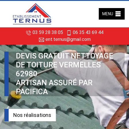
MENU
03 59 28 38 05
06 35 43 69 44
ent.ternus@gmail.com
DEVIS GRATUIT NETTOYAGE
DE TOITURE VERMELLES
62980
ARTISAN ASSURÉ PAR
PACIFICA
Nos réalisations