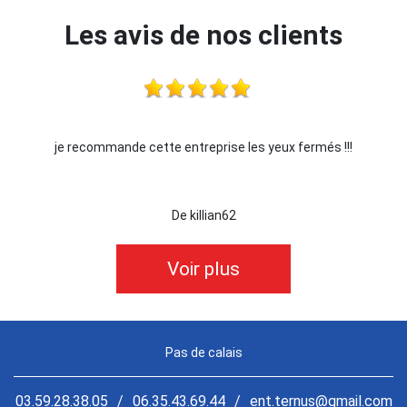
Les avis de nos clients
je recommande cette entreprise les yeux fermés !!!
De killian62
Voir plus
Pas de calais
03.59.28.38.05
/
06.35.43.69.44
/
ent.ternus@gmail.com