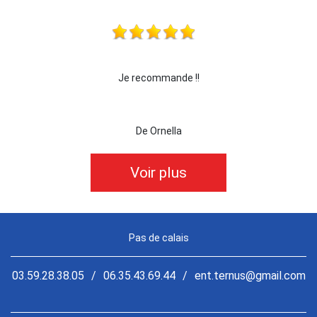
!
je recommande cette entreprise les yeux fermé
De killian62
Voir plus
Pas de calais
03.59.28.38.05
/
06.35.43.69.44
/
ent.ternus@gmail.com