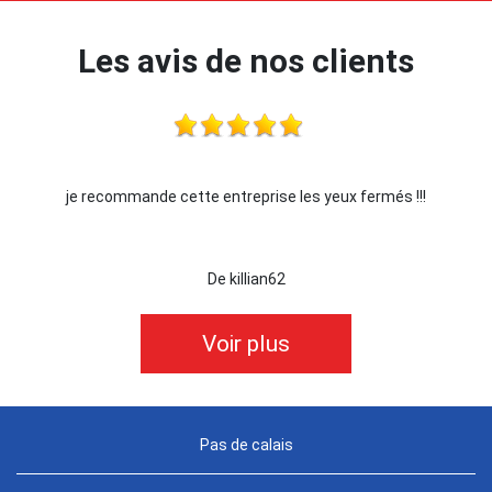
Les avis de nos clients
reprise les yeux fermés !!!
Je recommande !!
killian62
De Ornella
Voir plus
Pas de calais