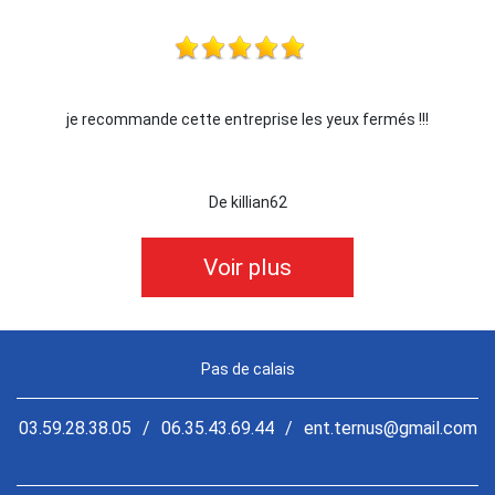
je recommande cette entreprise les yeux fermés !!!
De killian62
Voir plus
Pas de calais
03.59.28.38.05
/
06.35.43.69.44
/
ent.ternus@gmail.com