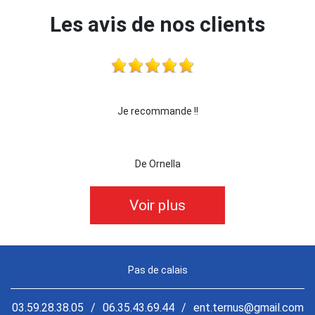
Les avis de nos clients
Je recommande !!
je recommande cette ent
De Ornella
De k
Voir plus
Pas de calais
03.59.28.38.05
/
06.35.43.69.44
/
ent.ternus@gmail.com