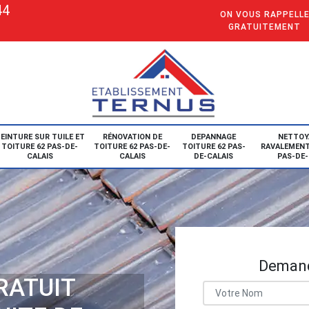
44
ON VOUS RAPPELL
GRATUITEMENT
EINTURE SUR TUILE ET
RÉNOVATION DE
DEPANNAGE
NETTOY
TOITURE 62 PAS-DE-
TOITURE 62 PAS-DE-
TOITURE 62 PAS-
RAVALEMENT
CALAIS
CALAIS
DE-CALAIS
PAS-DE-
Demand
RATUIT