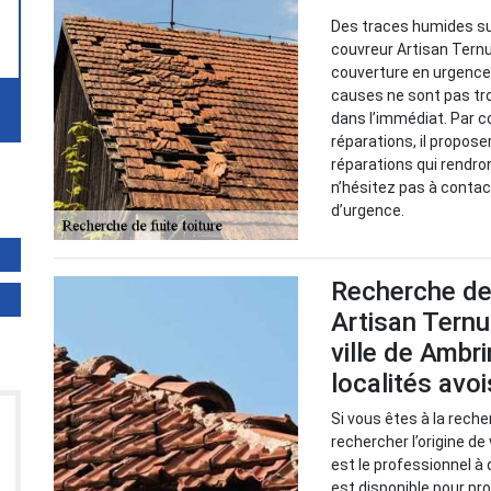
Des traces humides sur
couvreur Artisan Ternu
couverture en urgence p
causes ne sont pas tro
dans l’immédiat. Par c
réparations, il propose
réparations qui rendro
n’hésitez pas à contac
d’urgence.
Recherche de 
Artisan Ternu
ville de Ambr
localités avo
Si vous êtes à la reche
rechercher l’origine de
est le professionnel à 
est disponible pour pr