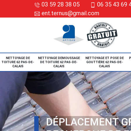
03 59 28 38 05
06 35 43 69 
ent.ternus@gmail.com
NETTOYAGE DE
NETTOYAGE DEMOUSSAGE
NETTOYAGE ET POSE DE
P
TOITURE 62 PAS-DE-
DE TOITURE 62 PAS-DE-
GOUTTIÈRE 62 PAS-DE-
CALAIS
CALAIS
CALAIS
DÉPLACEMENT G