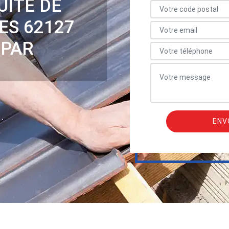
UITE DE
ES 62127
 PAR