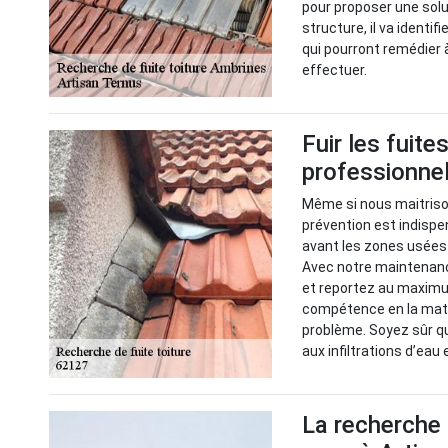
pour proposer une solu
structure, il va identif
qui pourront remédier à
effectuer.
Fuir les fuite
professionnel
Même si nous maitrison
prévention est indispen
avant les zones usées 
Avec notre maintenance
et reportez au maximu
compétence en la mati
problème. Soyez sûr q
aux infiltrations d’eau 
La recherche 