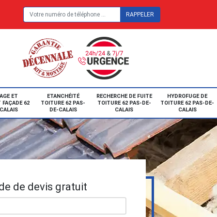
E
AGE ET
ETANCHÉITÉ
RECHERCHE DE FUITE
HYDROFUGE DE
 FAÇADE 62
TOITURE 62 PAS-
TOITURE 62 PAS-DE-
TOITURE 62 PAS-DE-
CALAIS
DE-CALAIS
CALAIS
CALAIS
e de devis gratuit