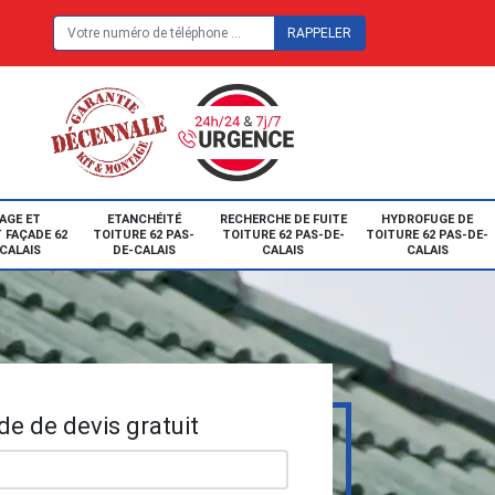
E
AGE ET
ETANCHÉITÉ
RECHERCHE DE FUITE
HYDROFUGE DE
 FAÇADE 62
TOITURE 62 PAS-
TOITURE 62 PAS-DE-
TOITURE 62 PAS-DE-
CALAIS
DE-CALAIS
CALAIS
CALAIS
e de devis gratuit