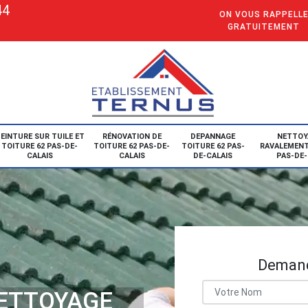
44
ON VOUS RAPPELL
GRATUITEMENT
EINTURE SUR TUILE ET
RÉNOVATION DE
DEPANNAGE
NETTOY
TOITURE 62 PAS-DE-
TOITURE 62 PAS-DE-
TOITURE 62 PAS-
RAVALEMENT
CALAIS
CALAIS
DE-CALAIS
PAS-DE-
Demand
NETTOYAGE