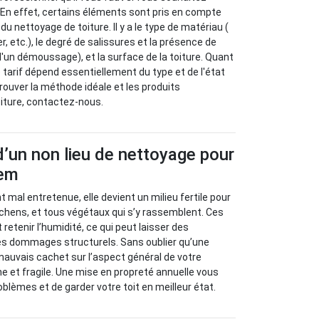
. En effet, certains éléments sont pris en compte
du nettoyage de toiture. Il y a le type de matériau (
er, etc.), le degré de salissures et la présence de
un démoussage), et la surface de la toiture. Quant
le tarif dépend essentiellement du type et de l'état
trouver la méthode idéale et les produits
iture, contactez-nous.
’un non lieu de nettoyage pour
hem
nt mal entretenue, elle devient un milieu fertile pour
ichens, et tous végétaux qui s’y rassemblent. Ces
retenir l’humidité, ce qui peut laisser des
 des dommages structurels. Sans oublier qu’une
mauvais cachet sur l’aspect général de votre
ne et fragile. Une mise en propreté annuelle vous
blèmes et de garder votre toit en meilleur état.