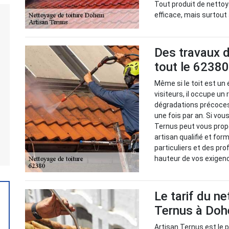
Tout produit de nettoy
efficace, mais surtout
Des travaux d
tout le 62380
Même si le toit est un
visiteurs, il occupe un 
dégradations précoces,
une fois par an. Si vou
Ternus peut vous prop
artisan qualifié et for
particuliers et des pr
hauteur de vos exigen
Le tarif du n
Ternus à Do
Artisan Ternus est le p