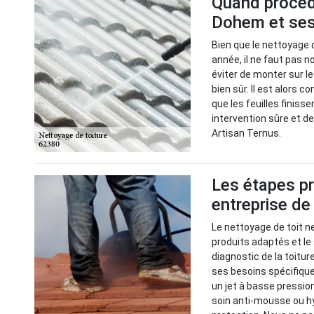
Quand procéde
Dohem et ses
Bien que le nettoyage 
année, il ne faut pas no
éviter de monter sur le
bien sûr. Il est alors c
que les feuilles finisse
intervention sûre et d
Artisan Ternus.
Les étapes pr
entreprise de
Le nettoyage de toit ne
produits adaptés et le
diagnostic de la toitur
ses besoins spécifique
un jet à basse pression
soin anti-mousse ou h