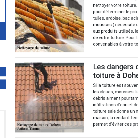
nettoyer votre toiture
pour déterminer le prix 
tuiles, ardoise, bac aci
mousses ( nécessité d'
aux produits utilisés, 
de votre toiture. Pour 
convenables à votre to
Les dangers d
toiture à Do
Si la toiture est souve
les algues, mousses, l
débris aiment pourtant 
infiltrations d’eau et
toiture sale donne un 
maison, la rendant ter
permet d’éviter ces pro