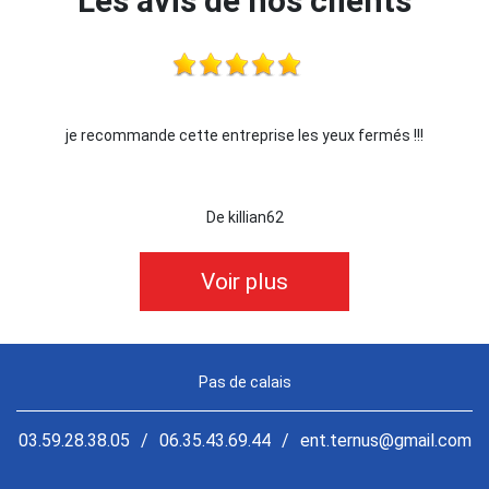
Les avis de nos clients
ise les yeux fermés !!!
Je recommande !!
an62
De Ornella
Voir plus
Pas de calais
03.59.28.38.05
/
06.35.43.69.44
/
ent.ternus@gmail.com