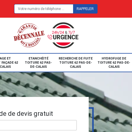
E
AGE ET
ETANCHÉITÉ
RECHERCHE DE FUITE
HYDROFUGE DE
 FAÇADE 62
TOITURE 62 PAS-
TOITURE 62 PAS-DE-
TOITURE 62 PAS-DE-
CALAIS
DE-CALAIS
CALAIS
CALAIS
e de devis gratuit