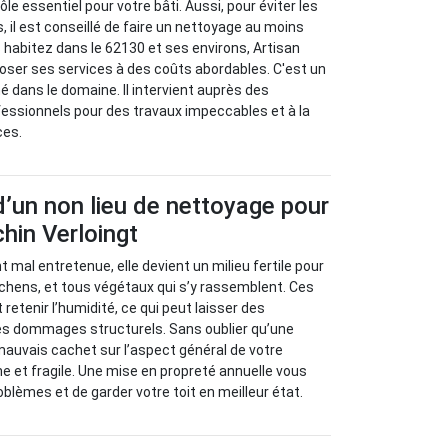
rôle essentiel pour votre bâti. Aussi, pour éviter les
 il est conseillé de faire un nettoyage au moins
s habitez dans le 62130 et ses environs, Artisan
oser ses services à des coûts abordables. C'est un
mé dans le domaine. Il intervient auprès des
ofessionnels pour des travaux impeccables et à la
ces.
’un non lieu de nettoyage pour
chin Verloingt
nt mal entretenue, elle devient un milieu fertile pour
ichens, et tous végétaux qui s’y rassemblent. Ces
retenir l’humidité, ce qui peut laisser des
 des dommages structurels. Sans oublier qu’une
mauvais cachet sur l’aspect général de votre
ne et fragile. Une mise en propreté annuelle vous
blèmes et de garder votre toit en meilleur état.