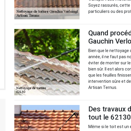
Soyez rassurés, cette 
particuliers ou des pr
Quand procéde
Gauchin Verlo
Bien que le nettoyage 
année, il ne faut pas no
éviter de monter sur le
bien sûr. Il est alors c
que les feuilles finisse
intervention sûre et d
Artisan Ternus.
Des travaux d
tout le 62130
Même si le toit est un