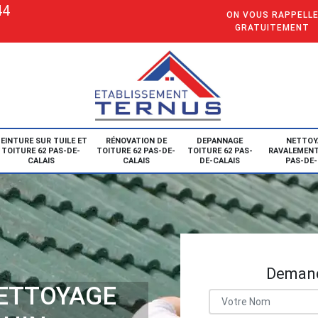
44
ON VOUS RAPPELL
GRATUITEMENT
EINTURE SUR TUILE ET
RÉNOVATION DE
DEPANNAGE
NETTOY
TOITURE 62 PAS-DE-
TOITURE 62 PAS-DE-
TOITURE 62 PAS-
RAVALEMENT
CALAIS
CALAIS
DE-CALAIS
PAS-DE-
Demand
NETTOYAGE