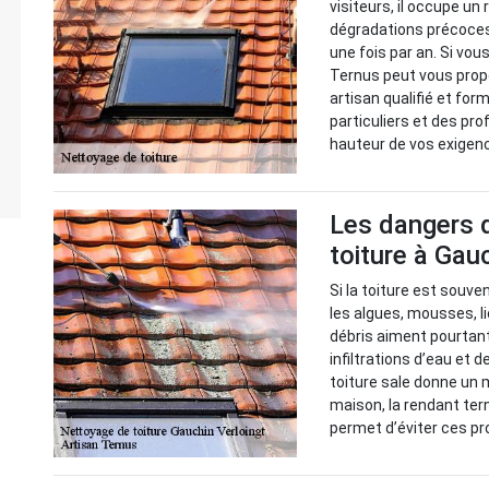
visiteurs, il occupe un 
dégradations précoces,
une fois par an. Si vou
Ternus peut vous prop
artisan qualifié et for
particuliers et des pr
hauteur de vos exigen
Les dangers d
toiture à Gau
Si la toiture est souve
les algues, mousses, l
débris aiment pourtant 
infiltrations d’eau et
toiture sale donne un 
maison, la rendant ter
permet d’éviter ces pro