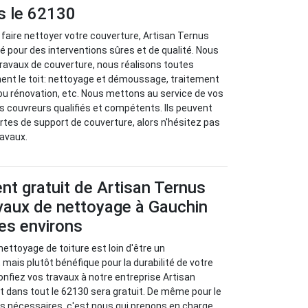
s le 62130
 faire nettoyer votre couverture, Artisan Ternus
lié pour des interventions sûres et de qualité. Nous
travaux de couverture, nous réalisons toutes
nent le toit: nettoyage et démoussage, traitement
ou rénovation, etc. Nous mettons au service de vos
 couvreurs qualifiés et compétents. Ils peuvent
ortes de support de couverture, alors n'hésitez pas
ravaux.
t gratuit de Artisan Ternus
vaux de nettoyage à Gauchin
ses environs
 nettoyage de toiture est loin d'être un
 mais plutôt bénéfique pour la durabilité de votre
 confiez vos travaux à notre entreprise Artisan
 dans tout le 62130 sera gratuit. De même pour le
s nécessaires, c'est nous qui prenons en charge.