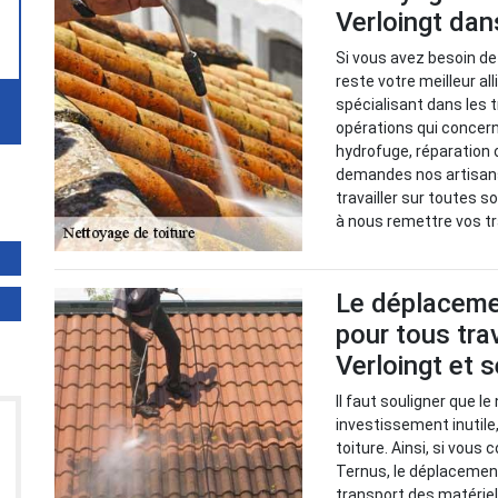
Verloingt dan
Si vous avez besoin de
reste votre meilleur al
spécialisant dans les 
opérations qui concer
hydrofuge, réparation 
demandes nos artisans
travailler sur toutes s
à nous remettre vos t
Le déplacemen
pour tous tra
Verloingt et 
Il faut souligner que le
investissement inutile,
toiture. Ainsi, si vous
Ternus, le déplacement
transport des matériel