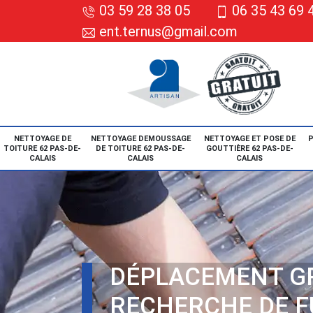
03 59 28 38 05
06 35 43 69 
ent.ternus@gmail.com
NETTOYAGE DE
NETTOYAGE DEMOUSSAGE
NETTOYAGE ET POSE DE
P
TOITURE 62 PAS-DE-
DE TOITURE 62 PAS-DE-
GOUTTIÈRE 62 PAS-DE-
CALAIS
CALAIS
CALAIS
DÉPLACEMENT G
RECHERCHE DE F