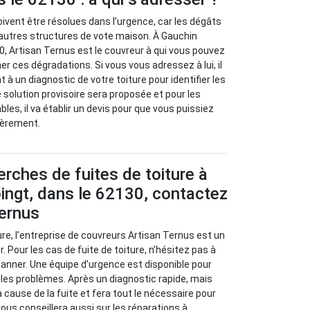
oivent être résolues dans l’urgence, car les dégâts
’autres structures de vote maison. À Gauchin
30, Artisan Ternus est le couvreur à qui vous pouvez
er ces dégradations. Si vous vous adressez à lui, il
à un diagnostic de votre toiture pour identifier les
 solution provisoire sera proposée et pour les
les, il va établir un devis pour que vous puissiez
ièrement.
erches de fuites de toiture à
ingt, dans le 62130, contactez
Ternus
ure, l’entreprise de couvreurs Artisan Ternus est un
. Pour les cas de fuite de toiture, n’hésitez pas à
panner. Une équipe d’urgence est disponible pour
r les problèmes. Après un diagnostic rapide, mais
la cause de la fuite et fera tout le nécessaire pour
 vous conseillera aussi sur les réparations à