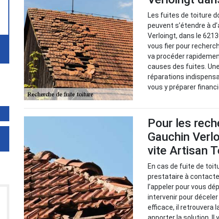
Les fuites de toiture d
peuvent s’étendre à d
Verloingt, dans le 621
vous fier pour recherch
va procéder rapidement 
causes des fuites. Une
réparations indispensab
vous y préparer financ
Pour les rech
Gauchin Verlo
vite Artisan 
En cas de fuite de toit
prestataire à contacter
l’appeler pour vous dé
intervenir pour décele
efficace, il retrouvera 
apporter la solution. Il