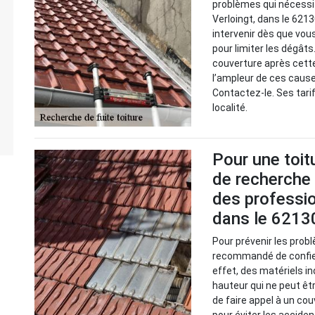
problèmes qui nécessit
Verloingt, dans le 621
intervenir dès que vous
pour limiter les dégâts.
couverture après cette
l’ampleur de ces causes
Contactez-le. Ses tar
localité.
Pour une toitu
de recherche 
des professio
dans le 6213
Pour prévenir les probl
recommandé de confier
effet, des matériels i
hauteur qui ne peut êt
de faire appel à un cou