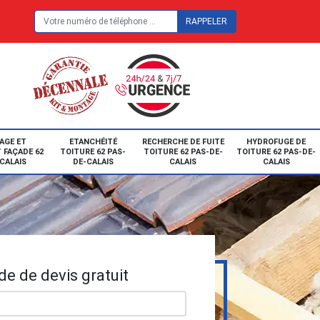
E
AGE ET
ETANCHÉITÉ
RECHERCHE DE FUITE
HYDROFUGE DE
 FAÇADE 62
TOITURE 62 PAS-
TOITURE 62 PAS-DE-
TOITURE 62 PAS-DE-
CALAIS
DE-CALAIS
CALAIS
CALAIS
e de devis gratuit