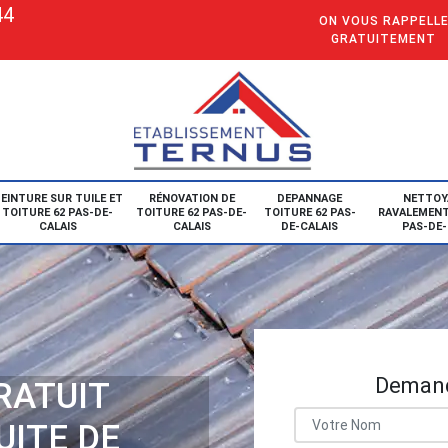
44
ON VOUS RAPPELL
GRATUITEMENT
EINTURE SUR TUILE ET
RÉNOVATION DE
DEPANNAGE
NETTOY
TOITURE 62 PAS-DE-
TOITURE 62 PAS-DE-
TOITURE 62 PAS-
RAVALEMENT
CALAIS
CALAIS
DE-CALAIS
PAS-DE-
Demand
RATUIT
UITE DE