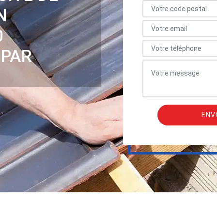
N
0
 PAR