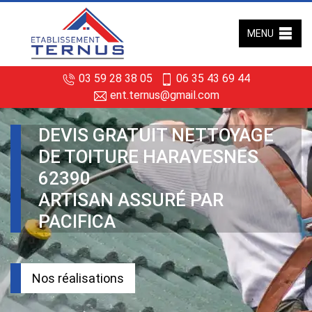
MENU
03 59 28 38 05
06 35 43 69 44
ent.ternus@gmail.com
DEVIS GRATUIT NETTOYAGE
DE TOITURE HARAVESNES
62390
ARTISAN ASSURÉ PAR
PACIFICA
Nos réalisations