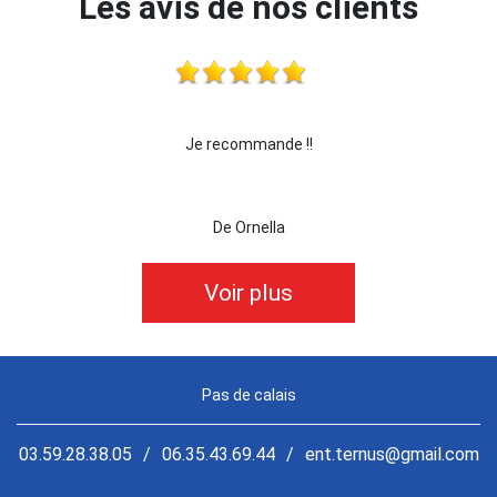
Les avis de nos clients
 !!!
Je recommande !!
je 
De Ornella
Voir plus
Pas de calais
03.59.28.38.05
/
06.35.43.69.44
/
ent.ternus@gmail.com