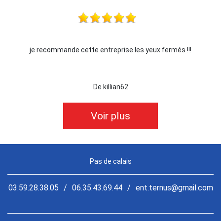
je recommande cette entreprise les yeux fermés !!!
De killian62
Voir plus
Pas de calais
03.59.28.38.05
/
06.35.43.69.44
/
ent.ternus@gmail.com