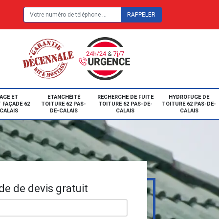
E
AGE ET
ETANCHÉITÉ
RECHERCHE DE FUITE
HYDROFUGE DE
 FAÇADE 62
TOITURE 62 PAS-
TOITURE 62 PAS-DE-
TOITURE 62 PAS-DE-
CALAIS
DE-CALAIS
CALAIS
CALAIS
e de devis gratuit