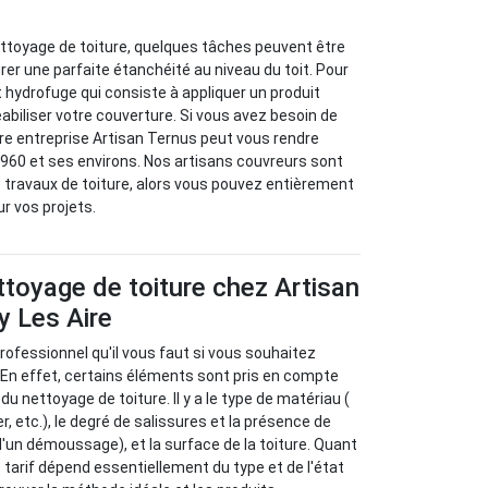
ettoyage de toiture, quelques tâches peuvent être
er une parfaite étanchéité au niveau du toit. Pour
ent hydrofuge qui consiste à appliquer un produit
iliser votre couverture. Si vous avez besoin de
tre entreprise Artisan Ternus peut vous rendre
2960 et ses environs. Nos artisans couvreurs sont
 travaux de toiture, alors vous pouvez entièrement
ur vos projets.
ettoyage de toiture chez Artisan
y Les Aire
rofessionnel qu'il vous faut si vous souhaitez
. En effet, certains éléments sont pris en compte
du nettoyage de toiture. Il y a le type de matériau (
er, etc.), le degré de salissures et la présence de
un démoussage), et la surface de la toiture. Quant
le tarif dépend essentiellement du type et de l'état