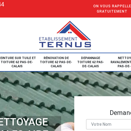
44
ON VOUS RAPPELL
GRATUITEMENT
EINTURE SUR TUILE ET
RÉNOVATION DE
DEPANNAGE
NETTOY
TOITURE 62 PAS-DE-
TOITURE 62 PAS-DE-
TOITURE 62 PAS-
RAVALEMENT
CALAIS
CALAIS
DE-CALAIS
PAS-DE-
Demand
NETTOYAGE