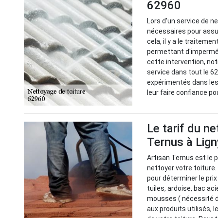
62960
Lors d'un service de n
nécessaires pour assur
cela, il y a le traitem
permettant d'imperméab
cette intervention, no
service dans tout le 6
expérimentés dans les
leur faire confiance po
Le tarif du n
Ternus à Lign
Artisan Ternus est le p
nettoyer votre toiture
pour déterminer le prix 
tuiles, ardoise, bac aci
mousses ( nécessité d'
aux produits utilisés, 