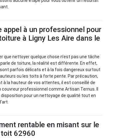
assons aucune étape pour vous obtenir un résultat
sant.
e appel à un professionnel pour
toiture à Ligny Les Aire dans le
er que nettoyer quelque chose n'est pas une tâche
 parle de toiture, la réalité est différente. En effet,
 sont parfois délicats et à la fois dangereux surtout
auteurs ou les toits à forte pente. Par précaution,
t à la hauteur de vos attentes, il est conseillé de
un couvreur professionnel comme Artisan Ternus. Il
 disposition pour un nettoyage de qualité tout en
'art.
ment rentable en misant sur le
 toit 62960