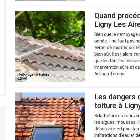
Quand procéde
Ligny Les Air
Bien que le nettoyage 
année, il ne faut pas no
éviter de monter sur le
bien sûr. Il est alors c
que les feuilles finisse
intervention sûre et d
Artisan Ternus.
Les dangers d
toiture à Lign
Si la toiture est souve
les algues, mousses, l
débris aiment pourtant 
infiltrations d’eau et