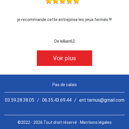
prise les yeux fermés !!!
Je recommande !!
lian62
De Ornella
Voir plus
Pas de calais
03.59.28.38.05
/
06.35.43.69.44
/
ent.ternus@gmail.com
©2022 - 2026 Tout droit réservé -
Mentions légales