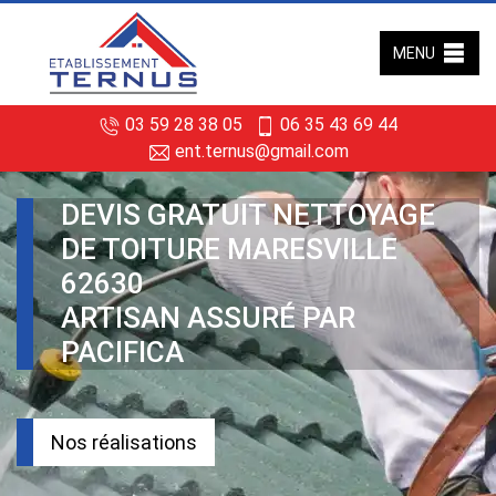
MENU
03 59 28 38 05
06 35 43 69 44
ent.ternus@gmail.com
DEVIS GRATUIT NETTOYAGE
DE TOITURE MARESVILLE
62630
ARTISAN ASSURÉ PAR
PACIFICA
Nos réalisations