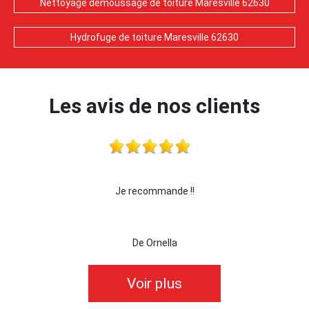
Nettoyage demoussage de toiture Maresville 62630
Hydrofuge de toiture Maresville 62630
Les avis de nos clients
!
Je recommande !!
je re
De Ornella
Voir plus