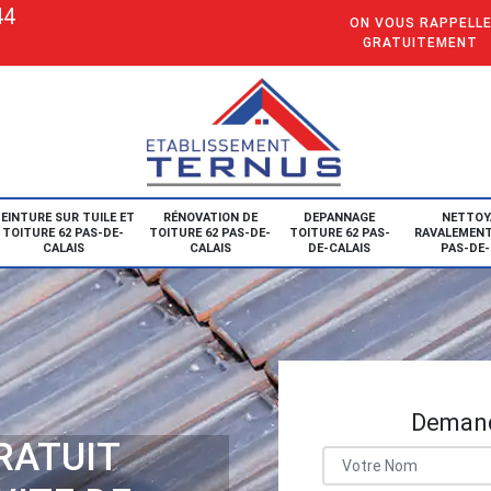
44
ON VOUS RAPPELL
GRATUITEMENT
EINTURE SUR TUILE ET
RÉNOVATION DE
DEPANNAGE
NETTOY
TOITURE 62 PAS-DE-
TOITURE 62 PAS-DE-
TOITURE 62 PAS-
RAVALEMENT
CALAIS
CALAIS
DE-CALAIS
PAS-DE-
Demand
RATUIT