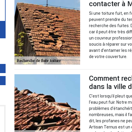
contacter à M
Si une toiture fuit, en
peuvent prendre du tem
recherche des fuites. 
car il peut être très di
un couvreur professio
soucis à réparer sur vo
avant d’entamer les ré
de votre couverture.
Comment reche
dans la ville
C’est lorsqu’il pleut q
l’eau peut fuir. Notre m
problèmes d’étanchéité
nombreuses, mais il fa
dit, les profanes ne pe
Artisan Ternus est un 