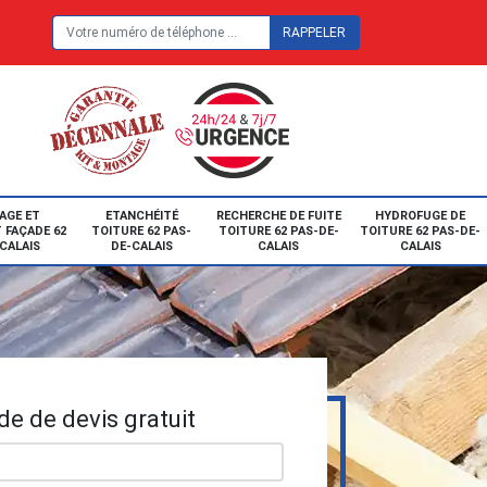
E
AGE ET
ETANCHÉITÉ
RECHERCHE DE FUITE
HYDROFUGE DE
 FAÇADE 62
TOITURE 62 PAS-
TOITURE 62 PAS-DE-
TOITURE 62 PAS-DE-
CALAIS
DE-CALAIS
CALAIS
CALAIS
e de devis gratuit