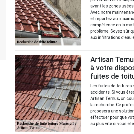
avant les zones usées 
Avec notre maintenance
et reportez au maximu
compétence en la mati
problème. Soyez sûr q
aux infiltrations d’eau 
Artisan Ternu
à votre dispo
fuites de toit
Les fuites de toitures 
accidents. Si vous êtes
Artisan Ternus, un cou
la recherche. Ce profes
proposera une solution
effectuer pour que vot
au plus vite si vous ê