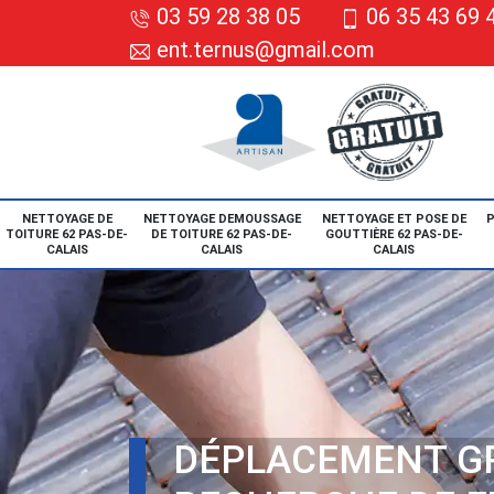
03 59 28 38 05
06 35 43 69 
ent.ternus@gmail.com
NETTOYAGE DE
NETTOYAGE DEMOUSSAGE
NETTOYAGE ET POSE DE
P
TOITURE 62 PAS-DE-
DE TOITURE 62 PAS-DE-
GOUTTIÈRE 62 PAS-DE-
CALAIS
CALAIS
CALAIS
DÉPLACEMENT G