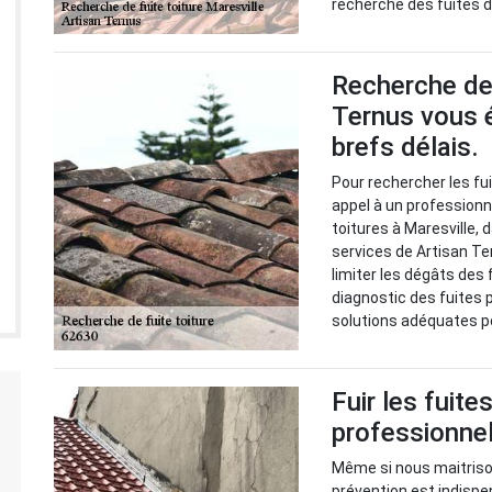
recherche des fuites de
Recherche de 
Ternus vous é
brefs délais.
Pour rechercher les fuit
appel à un professionn
toitures à Maresville, d
services de Artisan Te
limiter les dégâts des f
diagnostic des fuites p
solutions adéquates po
Fuir les fuite
professionnel
Même si nous maitrison
prévention est indispen