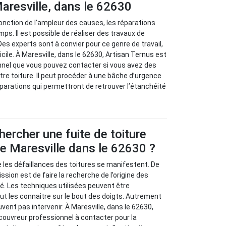
aresville, dans le 62630
 fonction de l’ampleur des causes, les réparations
ps. Il est possible de réaliser des travaux de
Des experts sont à convier pour ce genre de travail,
fficile. À Maresville, dans le 62630, Artisan Ternus est
nnel que vous pouvez contacter si vous avez des
tre toiture. Il peut procéder à une bâche d’urgence
parations qui permettront de retrouver l’étanchéité
rcher une fuite de toiture
 de Maresville dans le 62630 ?
ue les défaillances des toitures se manifestent. De
ission est de faire la recherche de l’origine des
. Les techniques utilisées peuvent être
ut les connaitre sur le bout des doigts. Autrement
uvent pas intervenir. À Maresville, dans le 62630,
couvreur professionnel à contacter pour la