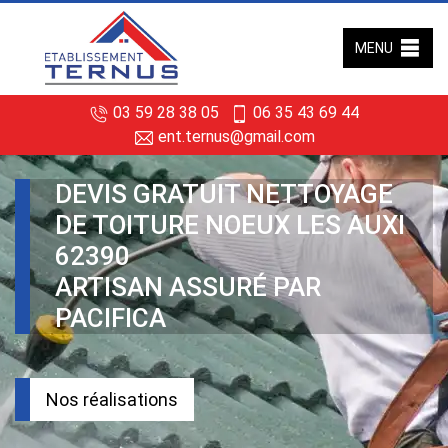
MENU
03 59 28 38 05
06 35 43 69 44
ent.ternus@gmail.com
DEVIS GRATUIT NETTOYAGE
DE TOITURE NOEUX LES AUXI
62390
ARTISAN ASSURÉ PAR
PACIFICA
Nos réalisations