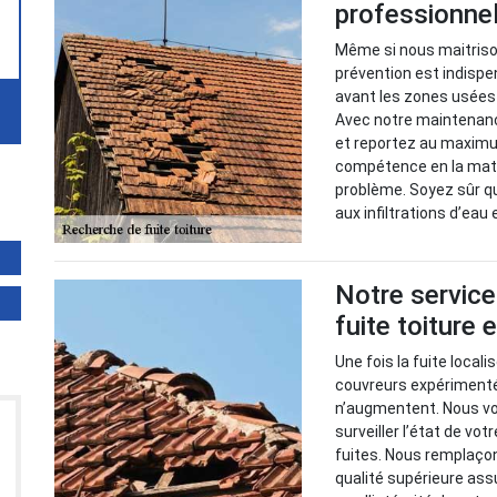
professionnel
Même si nous maitrison
prévention est indispen
avant les zones usées 
Avec notre maintenance
et reportez au maximu
compétence en la mati
problème. Soyez sûr q
aux infiltrations d’eau 
Notre service
fuite toiture
Une fois la fuite local
couvreurs expérimenté
n’augmentent. Nous v
surveiller l’état de vot
fuites. Nous remplaço
qualité supérieure ass