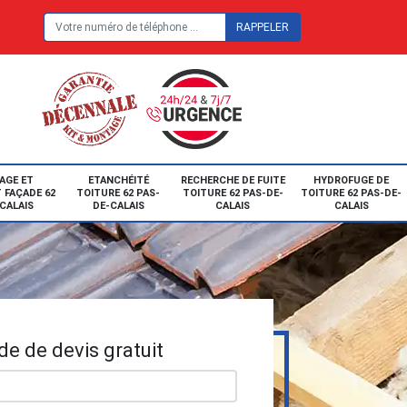
E
AGE ET
ETANCHÉITÉ
RECHERCHE DE FUITE
HYDROFUGE DE
 FAÇADE 62
TOITURE 62 PAS-
TOITURE 62 PAS-DE-
TOITURE 62 PAS-DE-
CALAIS
DE-CALAIS
CALAIS
CALAIS
e de devis gratuit