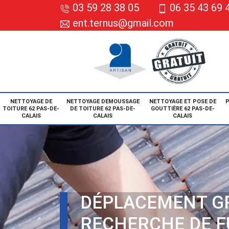
03 59 28 38 05
06 35 43 69 
ent.ternus@gmail.com
NETTOYAGE DE
NETTOYAGE DEMOUSSAGE
NETTOYAGE ET POSE DE
P
TOITURE 62 PAS-DE-
DE TOITURE 62 PAS-DE-
GOUTTIÈRE 62 PAS-DE-
CALAIS
CALAIS
CALAIS
DÉPLACEMENT G
RECHERCHE DE F