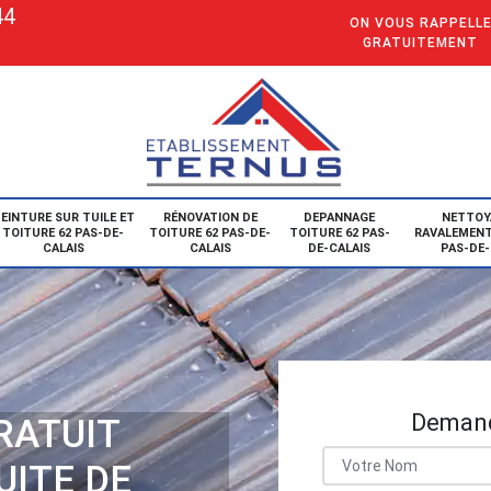
44
ON VOUS RAPPELL
GRATUITEMENT
EINTURE SUR TUILE ET
RÉNOVATION DE
DEPANNAGE
NETTOY
TOITURE 62 PAS-DE-
TOITURE 62 PAS-DE-
TOITURE 62 PAS-
RAVALEMENT
CALAIS
CALAIS
DE-CALAIS
PAS-DE-
Demand
RATUIT
UITE DE