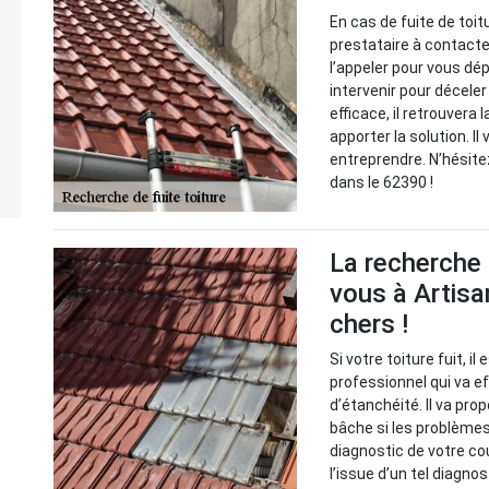
En cas de fuite de toit
prestataire à contacter
l’appeler pour vous dé
intervenir pour décele
efficace, il retrouvera 
apporter la solution. Il
entreprendre. N’hésite
dans le 62390 !
La recherche 
vous à Artisa
chers !
Si votre toiture fuit, i
professionnel qui va 
d’étanchéité. Il va pr
bâche si les problèmes 
diagnostic de votre cou
l’issue d’un tel diagno