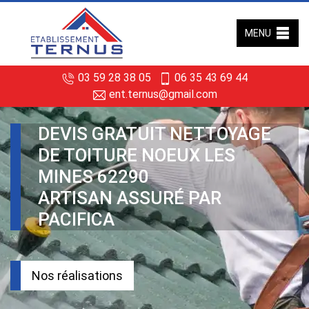
MENU
03 59 28 38 05
06 35 43 69 44
ent.ternus@gmail.com
DEVIS GRATUIT NETTOYAGE
DE TOITURE NOEUX LES
MINES 62290
ARTISAN ASSURÉ PAR
PACIFICA
Nos réalisations