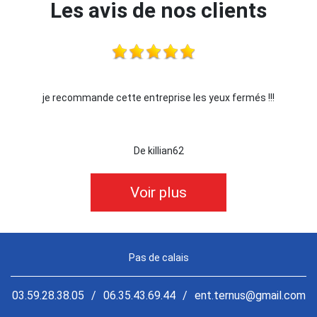
Les avis de nos clients
x fermés !!!
Je recommande !!
De Ornella
Voir plus
Pas de calais
03.59.28.38.05
/
06.35.43.69.44
/
ent.ternus@gmail.com