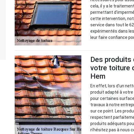
cela, il y a le traitem
permettant d'imperméab
cette intervention, no
service dans tout le 6
expérimentés dans les
leur faire confiance po
Des produits 
votre toiture
Hem
En effet, lors d'un net
produit adapté à votre
pour certaines surface
travaux à notre entrep
sur ce point. Les pro
respectent parfaiteme
produits adéquats pou
n'hésitez pas à nous c