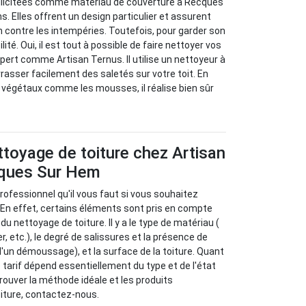
sollicitées comme matériau de couverture à Recques
. Elles offrent un design particulier et assurent
n contre les intempéries. Toutefois, pour garder son
ité. Oui, il est tout à possible de faire nettoyer vos
xpert comme Artisan Ternus. Il utilise un nettoyeur à
rasser facilement des saletés sur votre toit. En
 végétaux comme les mousses, il réalise bien sûr
ettoyage de toiture chez Artisan
cques Sur Hem
rofessionnel qu'il vous faut si vous souhaitez
. En effet, certains éléments sont pris en compte
du nettoyage de toiture. Il y a le type de matériau (
er, etc.), le degré de salissures et la présence de
un démoussage), et la surface de la toiture. Quant
le tarif dépend essentiellement du type et de l'état
trouver la méthode idéale et les produits
iture, contactez-nous.