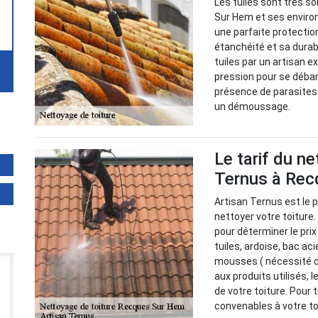
Les tuiles sont très 
Sur Hem et ses environs
une parfaite protectio
étanchéité et sa durabil
tuiles par un artisan e
pression pour se débar
présence de parasites
un démoussage.
Le tarif du n
Ternus à Re
Artisan Ternus est le p
nettoyer votre toiture
pour déterminer le prix 
tuiles, ardoise, bac aci
mousses ( nécessité d'
aux produits utilisés, 
de votre toiture. Pour 
convenables à votre to