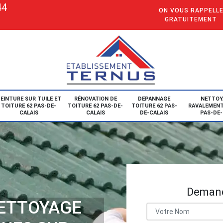
44
ON VOUS RAPPELL
GRATUITEMENT
EINTURE SUR TUILE ET
RÉNOVATION DE
DEPANNAGE
NETTOY
TOITURE 62 PAS-DE-
TOITURE 62 PAS-DE-
TOITURE 62 PAS-
RAVALEMENT
CALAIS
CALAIS
DE-CALAIS
PAS-DE-
Demand
NETTOYAGE