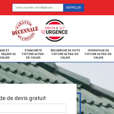
E
AGE ET
ETANCHÉITÉ
RECHERCHE DE FUITE
HYDROFUGE DE
 FAÇADE 62
TOITURE 62 PAS-
TOITURE 62 PAS-DE-
TOITURE 62 PAS-DE-
CALAIS
DE-CALAIS
CALAIS
CALAIS
e de devis gratuit