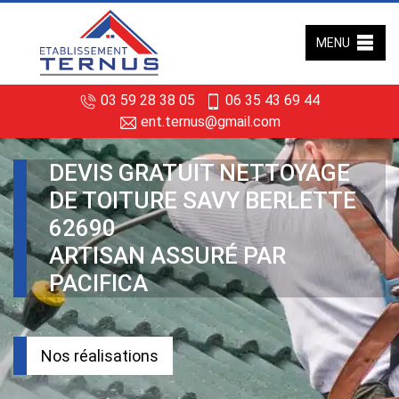
MENU
03 59 28 38 05
06 35 43 69 44
ent.ternus@gmail.com
DEVIS GRATUIT NETTOYAGE
DE TOITURE SAVY BERLETTE
62690
ARTISAN ASSURÉ PAR
PACIFICA
Nos réalisations