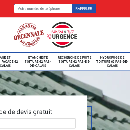
E
AGE ET
ETANCHÉITÉ
RECHERCHE DE FUITE
HYDROFUGE DE
 FAÇADE 62
TOITURE 62 PAS-
TOITURE 62 PAS-DE-
TOITURE 62 PAS-DE-
CALAIS
DE-CALAIS
CALAIS
CALAIS
e de devis gratuit