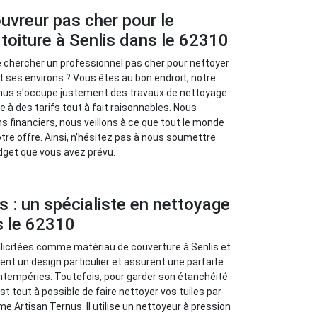
uvreur pas cher pour le
toiture à Senlis dans le 62310
e chercher un professionnel pas cher pour nettoyer
et ses environs ? Vous êtes au bon endroit, notre
rnus s'occupe justement des travaux de nettoyage
re à des tarifs tout à fait raisonnables. Nous
 financiers, nous veillons à ce que tout le monde
otre offre. Ainsi, n'hésitez pas à nous soumettre
dget que vous avez prévu.
s : un spécialiste en nettoyage
s le 62310
ollicitées comme matériau de couverture à Senlis et
rent un design particulier et assurent une parfaite
intempéries. Toutefois, pour garder son étanchéité
l est tout à possible de faire nettoyer vos tuiles par
e Artisan Ternus. Il utilise un nettoyeur à pression