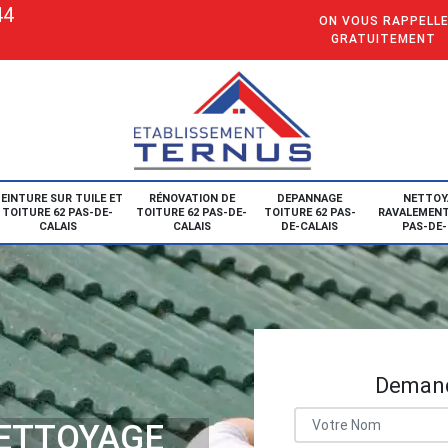
44
ON VOUS RAPPELL
GRATUITEMENT
EINTURE SUR TUILE ET
RÉNOVATION DE
DEPANNAGE
NETTOY
TOITURE 62 PAS-DE-
TOITURE 62 PAS-DE-
TOITURE 62 PAS-
RAVALEMENT
CALAIS
CALAIS
DE-CALAIS
PAS-DE-
Demand
NETTOYAGE