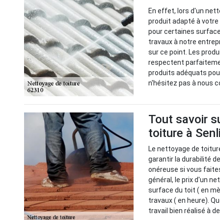
En effet, lors d'un net
produit adapté à votre
pour certaines surface
travaux à notre entrep
sur ce point. Les pro
respectent parfaiteme
produits adéquats pou
n'hésitez pas à nous c
Tout savoir s
toiture à Senl
Le nettoyage de toitur
garantir la durabilité d
onéreuse si vous faite
général, le prix d'un n
surface du toit ( en m
travaux ( en heure). Qu
travail bien réalisé à 