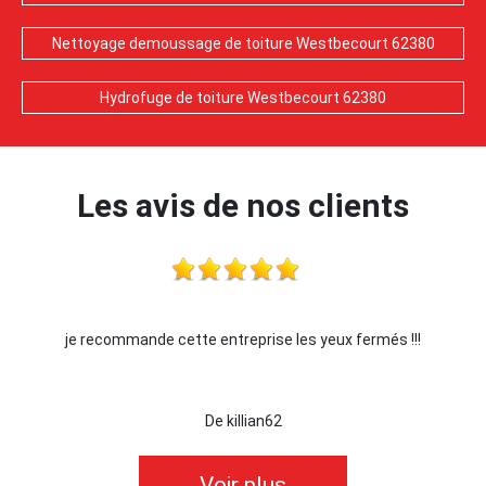
Nettoyage demoussage de toiture Westbecourt 62380
Hydrofuge de toiture Westbecourt 62380
Les avis de nos clients
se les yeux fermés !!!
Je recommande !!
62
De Ornella
Voir plus