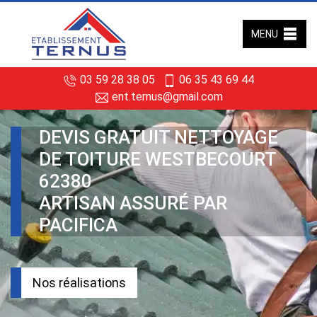
MENU
03 59 28 38 05
06 35 43 69 44
ent.ternus@gmail.com
DEVIS GRATUIT NETTOYAGE
DE TOITURE WESTBECOURT
62380
ARTISAN ASSURÉ PAR
PACIFICA
Nos réalisations