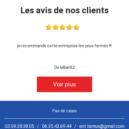
Les avis de nos clients
se les yeux fermés !!!
Je recommande !!
62
De Ornella
Voir plus
Pas de calais
03.59.28.38.05
/
06.35.43.69.44
/
ent.ternus@gmail.com