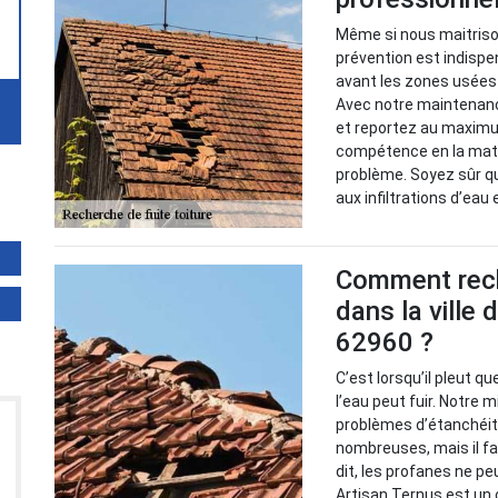
Même si nous maitrison
prévention est indispen
avant les zones usées 
Avec notre maintenance
et reportez au maximu
compétence en la mati
problème. Soyez sûr q
aux infiltrations d’eau 
Comment reche
dans la ville 
62960 ?
C’est lorsqu’il pleut q
l’eau peut fuir. Notre m
problèmes d’étanchéité
nombreuses, mais il fa
dit, les profanes ne pe
Artisan Ternus est un 