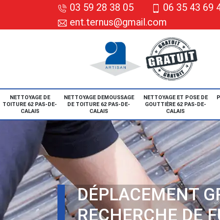
03 59 28 38 05
06 35 43 69 
ent.ternus@gmail.com
NETTOYAGE DE
NETTOYAGE DEMOUSSAGE
NETTOYAGE ET POSE DE
P
TOITURE 62 PAS-DE-
DE TOITURE 62 PAS-DE-
GOUTTIÈRE 62 PAS-DE-
CALAIS
CALAIS
CALAIS
DÉPLACEMENT G
RECHERCHE DE F