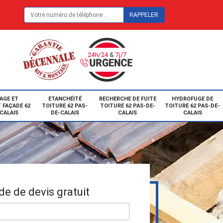
E
AGE ET
ETANCHÉITÉ
RECHERCHE DE FUITE
HYDROFUGE DE
 FAÇADE 62
TOITURE 62 PAS-
TOITURE 62 PAS-DE-
TOITURE 62 PAS-DE-
CALAIS
DE-CALAIS
CALAIS
CALAIS
e de devis gratuit