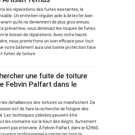
s les réparations des fuites existantes, la
sable. Un entretien régulier aide à détecter bien
avant qu’ils ne deviennent de plus gros ennuis.
 préventive, vous diminuez les risques de fuites
m le besoin de réparations. Avec notre haute
ère, nous promettons un soin efficace pour tout
ue votre bâtiment aura une bonne protection face
et fuites de toiture.
rcher une fuite de toiture
de Febvin Palfart dans le
ue les défaillances des toitures se manifestent. De
ission est de faire la recherche de l’origine des
. Les techniques utilisées peuvent être
ut les connaitre sur le bout des doigts. Autrement
uvent pas intervenir. À Febvin Palfart, dans le 62960,
couvreur professionnel à contacter pour la