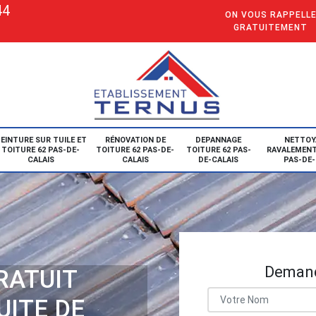
44
ON VOUS RAPPELL
GRATUITEMENT
EINTURE SUR TUILE ET
RÉNOVATION DE
DEPANNAGE
NETTOY
TOITURE 62 PAS-DE-
TOITURE 62 PAS-DE-
TOITURE 62 PAS-
RAVALEMENT
CALAIS
CALAIS
DE-CALAIS
PAS-DE-
Demand
RATUIT
UITE DE