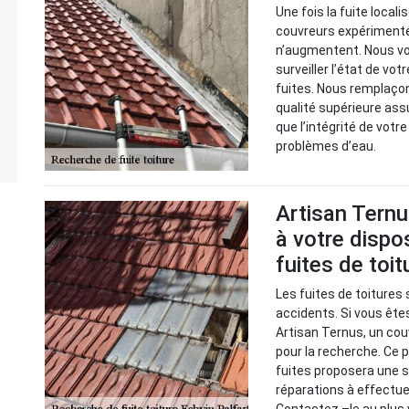
Une fois la fuite local
couvreurs expérimenté
n’augmentent. Nous v
surveiller l’état de vot
fuites. Nous remplaço
qualité supérieure ass
que l’intégrité de votr
problèmes d’eau.
Artisan Ternu
à votre dispo
fuites de toit
Les fuites de toitures 
accidents. Si vous êtes
Artisan Ternus, un cou
pour la recherche. Ce p
fuites proposera une s
réparations à effectue