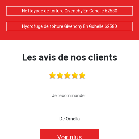
Nettoyage de toiture Givenchy En Gohelle 62580
Hydrofuge de toiture Givenchy En Gohelle 62580
Les avis de nos clients
!!
Je recommande !!
je r
De Ornella
Voir plus