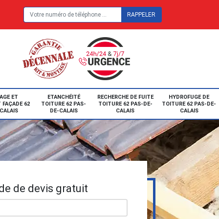
E
AGE ET
ETANCHÉITÉ
RECHERCHE DE FUITE
HYDROFUGE DE
 FAÇADE 62
TOITURE 62 PAS-
TOITURE 62 PAS-DE-
TOITURE 62 PAS-DE-
CALAIS
DE-CALAIS
CALAIS
CALAIS
e de devis gratuit