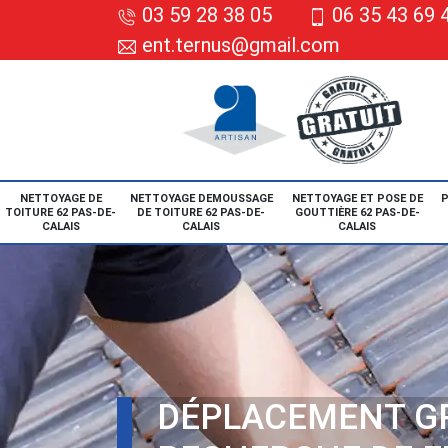
03 59 28 38 05
06 35 43 69 
ent.ternus@gmail.com
NETTOYAGE DE
NETTOYAGE DEMOUSSAGE
NETTOYAGE ET POSE DE
P
TOITURE 62 PAS-DE-
DE TOITURE 62 PAS-DE-
GOUTTIÈRE 62 PAS-DE-
CALAIS
CALAIS
CALAIS
DÉPLACEMENT G