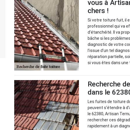
vous à Artisa
chers !
Si votre toiture fuit, i
professionnel qui va 
d’étanchéité. Il va pr
bâche si les problèmes 
diagnostic de votre cou
l’issue d’un tel diagno
réparation partielle, s
si vous êtes dans une t
Recherche de 
dans le 62380
Les fuites de toiture d
peuvent s’étendre à d
le 62380, Artisan Ternu
rechercher ces dégradat
rapidement à un diagno