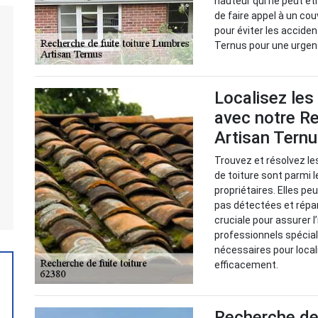
hauteur qui ne peut êt
de faire appel à un cou
pour éviter les accide
Ternus pour une urgenc
Localisez les
avec notre Re
Artisan Tern
Trouvez et résolvez le
de toiture sont parmi 
propriétaires. Elles p
pas détectées et répa
cruciale pour assurer l
professionnels spéciali
nécessaires pour local
efficacement.
Recherche de 