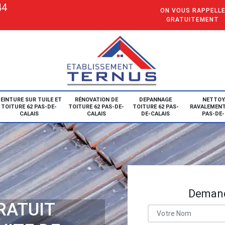
44
ON VOUS RAPPELL
GRATUITEMENT
EINTURE SUR TUILE ET
RÉNOVATION DE
DEPANNAGE
NETTOY
TOITURE 62 PAS-DE-
TOITURE 62 PAS-DE-
TOITURE 62 PAS-
RAVALEMENT
CALAIS
CALAIS
DE-CALAIS
PAS-DE-
Demand
RATUIT