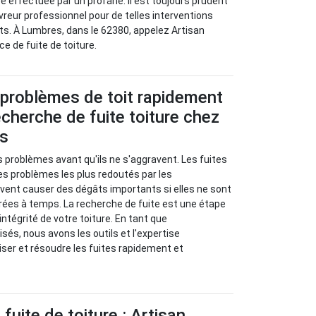
re effectuée par un profane. Il est toujours prudent
vreur professionnel pour de telles interventions
nts. À Lumbres, dans le 62380, appelez Artisan
e de fuite de toiture.
 problèmes de toit rapidement
cherche de fuite toiture chez
us
s problèmes avant qu'ils ne s'aggravent. Les fuites
les problèmes les plus redoutés par les
euvent causer des dégâts importants si elles ne sont
rées à temps. La recherche de fuite est une étape
’intégrité de votre toiture. En tant que
sés, nous avons les outils et l'expertise
iser et résoudre les fuites rapidement et
fuite de toiture : Artisan