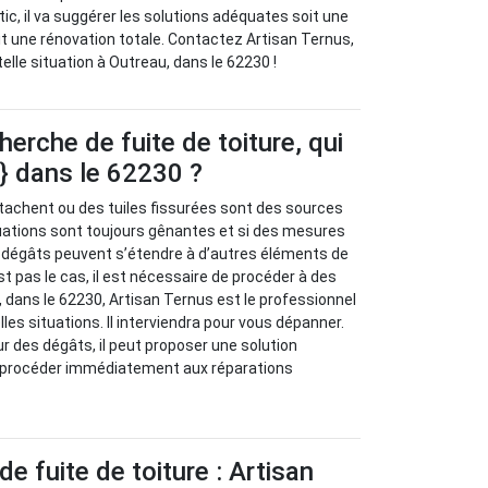
stic, il va suggérer les solutions adéquates soit une
oit une rénovation totale. Contactez Artisan Ternus,
elle situation à Outreau, dans le 62230 !
herche de fuite de toiture, qui
e} dans le 62230 ?
tachent ou des tuiles fissurées sont des sources
ituations sont toujours gênantes et si des mesures
s dégâts peuvent s’étendre à d’autres éléments de
st pas le cas, il est nécessaire de procéder à des
 dans le 62230, Artisan Ternus est le professionnel
les situations. Il interviendra pour vous dépanner.
ur des dégâts, il peut proposer une solution
 va procéder immédiatement aux réparations
e fuite de toiture : Artisan