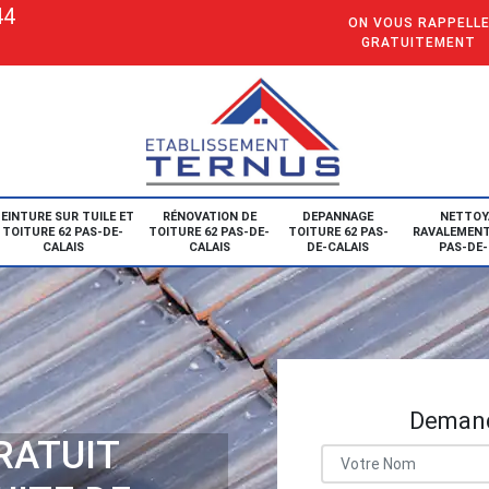
44
ON VOUS RAPPELL
GRATUITEMENT
EINTURE SUR TUILE ET
RÉNOVATION DE
DEPANNAGE
NETTOY
TOITURE 62 PAS-DE-
TOITURE 62 PAS-DE-
TOITURE 62 PAS-
RAVALEMENT
CALAIS
CALAIS
DE-CALAIS
PAS-DE-
Demand
RATUIT