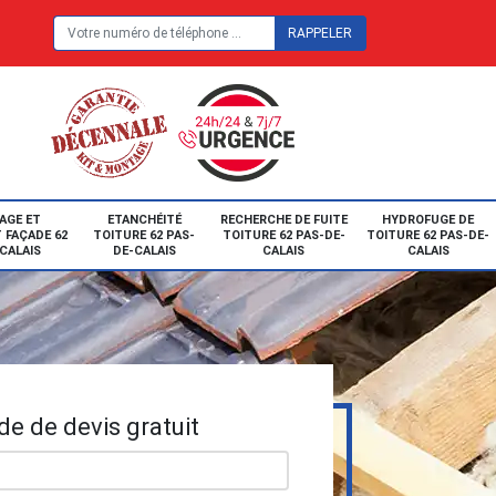
E
AGE ET
ETANCHÉITÉ
RECHERCHE DE FUITE
HYDROFUGE DE
 FAÇADE 62
TOITURE 62 PAS-
TOITURE 62 PAS-DE-
TOITURE 62 PAS-DE-
CALAIS
DE-CALAIS
CALAIS
CALAIS
e de devis gratuit