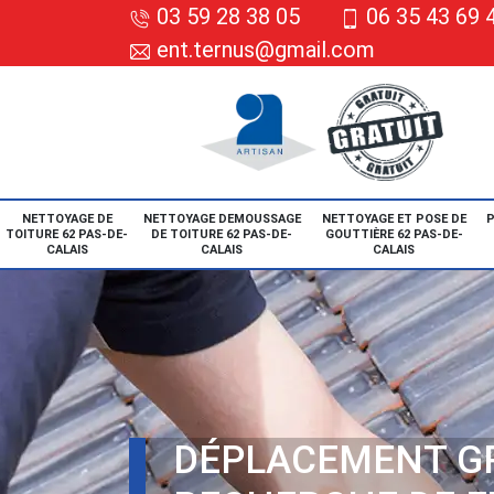
03 59 28 38 05
06 35 43 69 
ent.ternus@gmail.com
NETTOYAGE DE
NETTOYAGE DEMOUSSAGE
NETTOYAGE ET POSE DE
P
TOITURE 62 PAS-DE-
DE TOITURE 62 PAS-DE-
GOUTTIÈRE 62 PAS-DE-
CALAIS
CALAIS
CALAIS
DÉPLACEMENT G