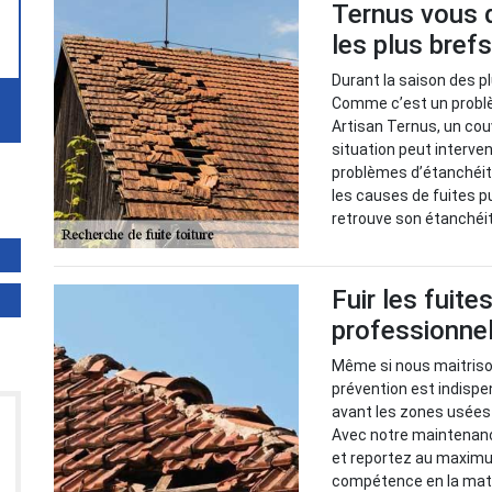
Ternus vous d
les plus brefs
Durant la saison des pl
Comme c’est un problème
Artisan Ternus, un cou
situation peut interve
problèmes d’étanchéité. 
les causes de fuites p
retrouve son étanchéi
Fuir les fuite
professionnel
Même si nous maitrison
prévention est indispen
avant les zones usées 
Avec notre maintenance
et reportez au maximu
compétence en la mati