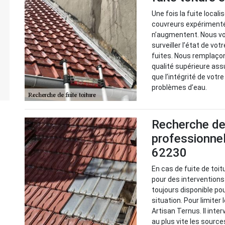
Une fois la fuite local
couvreurs expérimenté
n’augmentent. Nous v
surveiller l’état de vot
fuites. Nous remplaço
qualité supérieure ass
que l’intégrité de votr
problèmes d’eau.
Recherche de f
professionnel
62230
En cas de fuite de toit
pour des interventions
toujours disponible po
situation. Pour limiter 
Artisan Ternus. Il inter
au plus vite les source