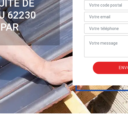
UITE DE
U 62230
 PAR