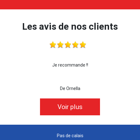
Les avis de nos clients
ande !!
je recommande cette entreprise les yeux
lla
De killian62
Voir plus
Pas de calais