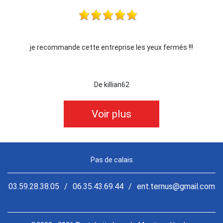
je recommande cette entreprise les yeux fermés !!!
De killian62
Voir plus
Pas de calais
03.59.28.38.05
/
06.35.43.69.44
/
ent.ternus@gmail.com