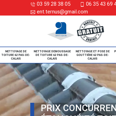
03 59 28 38 05
06 35 43 69 
ent.ternus@gmail.com
NETTOYAGE DE
NETTOYAGE DEMOUSSAGE
NETTOYAGE ET POSE DE
P
TOITURE 62 PAS-DE-
DE TOITURE 62 PAS-DE-
GOUTTIÈRE 62 PAS-DE-
CALAIS
CALAIS
CALAIS
PRIX CONCURREN