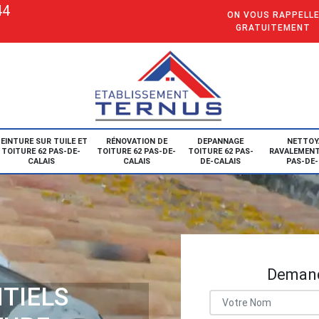
44
ON VOUS RAPPELL
GRATUITEMENT
EINTURE SUR TUILE ET
RÉNOVATION DE
DEPANNAGE
NETTOY
TOITURE 62 PAS-DE-
TOITURE 62 PAS-DE-
TOITURE 62 PAS-
RAVALEMENT
CALAIS
CALAIS
DE-CALAIS
PAS-DE-
Demand
TIELS