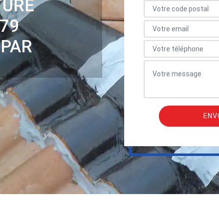
TURE
79
 PAR