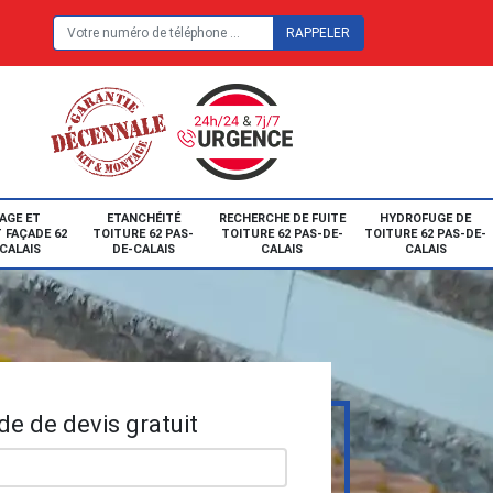
E
AGE ET
ETANCHÉITÉ
RECHERCHE DE FUITE
HYDROFUGE DE
 FAÇADE 62
TOITURE 62 PAS-
TOITURE 62 PAS-DE-
TOITURE 62 PAS-DE-
CALAIS
DE-CALAIS
CALAIS
CALAIS
e de devis gratuit