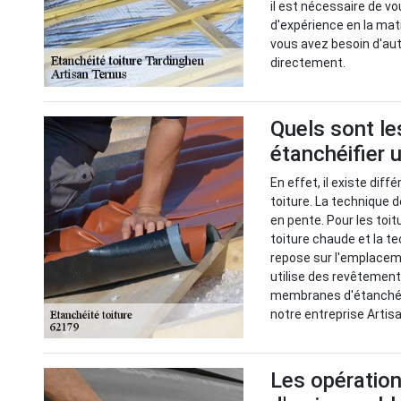
il est nécessaire de v
d'expérience en la mati
vous avez besoin d'aut
directement.
Quels sont le
étanchéifier u
En effet, il existe dif
toiture. La technique d
en pente. Pour les toitu
toiture chaude et la te
repose sur l'emplacem
utilise des revêtement
membranes d'étanchéit
notre entreprise Artisa
Les opération