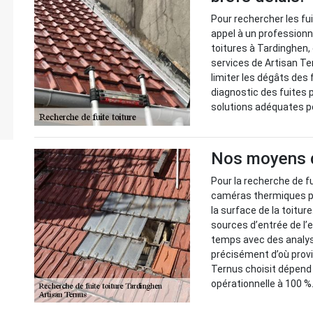
Pour rechercher les fuit
appel à un professionn
toitures à Tardinghen, 
services de Artisan Te
limiter les dégâts des f
diagnostic des fuites p
solutions adéquates po
Nos moyens de
Pour la recherche de fu
caméras thermiques po
la surface de la toitur
sources d’entrée de l
temps avec des analyse
précisément d’où prov
Ternus choisit dépend d
opérationnelle à 100 %