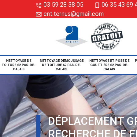
03 59 28 38 05
06 35 43 69 
ent.ternus@gmail.com
NETTOYAGE DE
NETTOYAGE DEMOUSSAGE
NETTOYAGE ET POSE DE
P
TOITURE 62 PAS-DE-
DE TOITURE 62 PAS-DE-
GOUTTIÈRE 62 PAS-DE-
CALAIS
CALAIS
CALAIS
DÉPLACEMENT G
RECHERCHE DE F