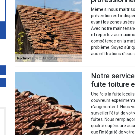
Même si nous maitrison
prévention est indispen
avant les zones usées 
Avec notre maintenance
et reportez au maximu
compétence en la mati
problème. Soyez sûr q
aux infiltrations d’eau 
Notre service
fuite toiture
Une fois la fuite local
couvreurs expérimenté
n’augmentent. Nous v
surveiller l’état de vot
fuites. Nous remplaço
qualité supérieure ass
que l’intégrité de votr