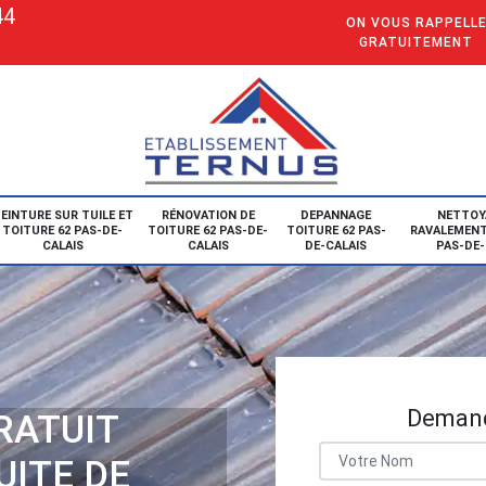
44
ON VOUS RAPPELL
GRATUITEMENT
EINTURE SUR TUILE ET
RÉNOVATION DE
DEPANNAGE
NETTOY
TOITURE 62 PAS-DE-
TOITURE 62 PAS-DE-
TOITURE 62 PAS-
RAVALEMENT
CALAIS
CALAIS
DE-CALAIS
PAS-DE-
Demand
RATUIT
UITE DE