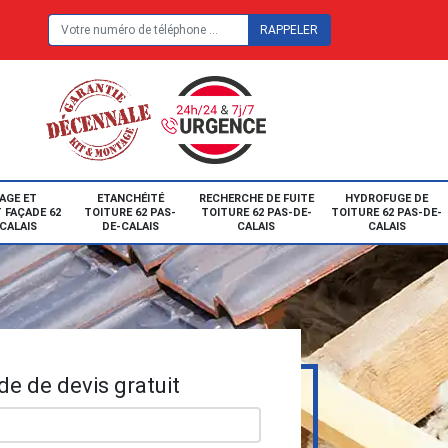
E
AGE ET
ETANCHÉITÉ
RECHERCHE DE FUITE
HYDROFUGE DE
 FAÇADE 62
TOITURE 62 PAS-
TOITURE 62 PAS-DE-
TOITURE 62 PAS-DE-
CALAIS
DE-CALAIS
CALAIS
CALAIS
e de devis gratuit