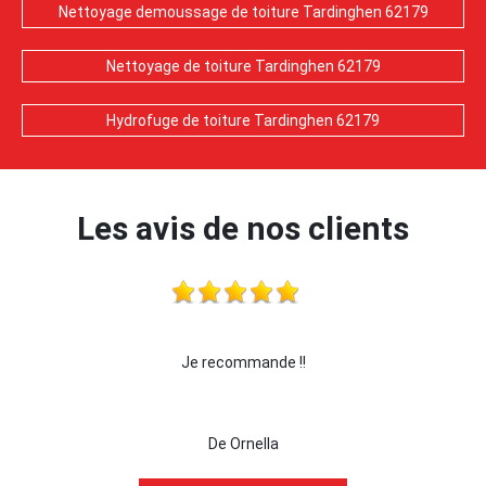
Nettoyage demoussage de toiture Tardinghen 62179
Nettoyage de toiture Tardinghen 62179
Hydrofuge de toiture Tardinghen 62179
Les avis de nos clients
 !!!
Je recommande !!
je 
De Ornella